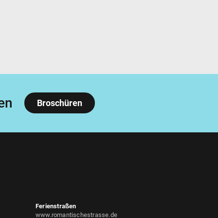
en
Broschüren
Ferienstraßen
www.romantischestrasse.de