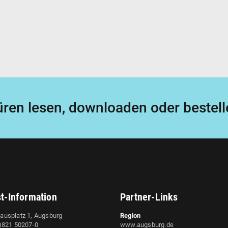
ren lesen, downloaden oder bestell
st-Information
Partner-Links
ausplatz 1, Augsburg
Region
0)821 50207-0
www.augsburg.de