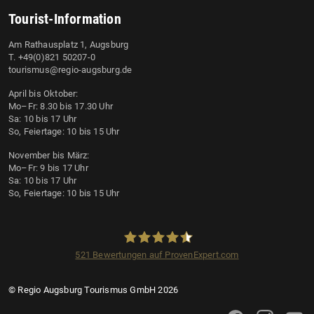
Tourist-Information
Am Rathausplatz 1, Augsburg
T. +49(0)821 50207-0
tourismus@regio-augsburg.de
April bis Oktober:
Mo–Fr: 8.30 bis 17.30 Uhr
Sa: 10 bis 17 Uhr
So, Feiertage: 10 bis 15 Uhr
November bis März:
Mo–Fr: 9 bis 17 Uhr
Sa: 10 bis 17 Uhr
So, Feiertage: 10 bis 15 Uhr
521
Bewertungen auf ProvenExpert.com
Regio Augsburg Tourismus GmbH
© Regio Augsburg Tourismus GmbH 2026
Augsburg Tourismus 
Augsburg Tour
Augsbu