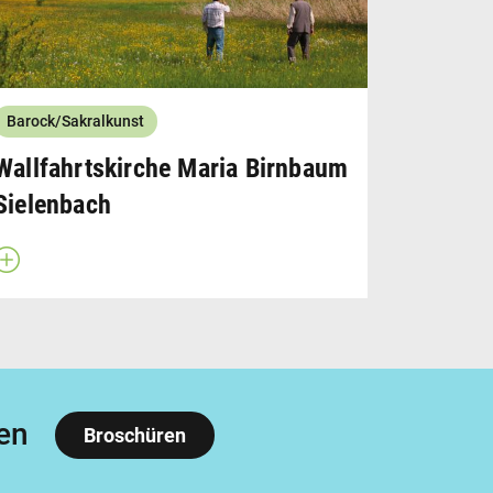
Barock/Sakralkunst
Wallfahrtskirche Maria Birnbaum
Sielenbach
Beschreibung öffnen
en
Broschüren