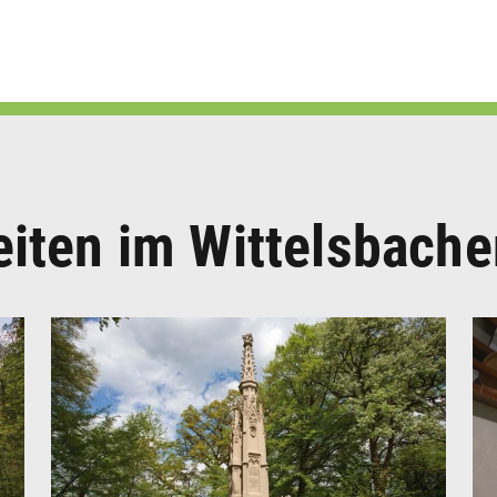
-
Wittelsbacher wurde die gotische
h
Wallfahrtskirche errichtet. Auf dem Burgplatz
findet man einige Mauerreste und das
Wittelsbacher-Nationaldenkmal, ein 1834
aufgestelltes neugotisches Fialtürmchen.
Wikipedia
iten im Wittelsbache
Beschreibung schließen
r
Ludwig II. „der Strenge“ begann 1257 mit dem
Bau des Wittelsbacher Schlosses. 1264
gründete der Bayernherzog die Stadt. Die
Altstadt lässt bis heute rechteckige
Straßenzüge einer wittelsbachischen