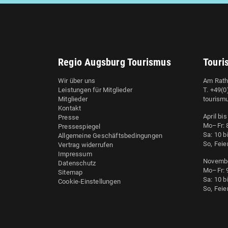
Regio Augsburg Tourismus
Touri
Wir über uns
Am Rath
Leistungen für Mitglieder
T. +49(
Mitglieder
tourism
Kontakt
April bi
Presse
Mo–Fr: 8
Pressespiegel
Sa: 10 b
Allgemeine Geschäftsbedingungen
So, Feie
Vertrag widerrufen
Impressum
Novembe
Datenschutz
Mo–Fr: 9
Sitemap
Sa: 10 b
Cookie-Einstellungen
So, Feie