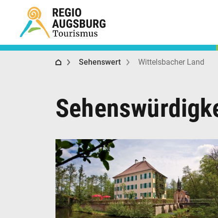
ist heute eine Station der internationalen „Sisi
Straße“. In dem Wasserschloss finden jährlic
Ausstellungen zum Leben der schönen
Wittelsbacherin Elisabeth statt.
Sisi Schloss Homepage
Regio Augsburg Tourismus
Sisi Straße
Sehenswert
Wittelsbacher Land
Sehenswürdigke
Beschreibung schließen
Der Stadtplatz ist das historische Zentrum de
1120 erstmals urkundlich erwähnten
altbayerischen Herzogstadt Aichach. Dieser
Straßenzug erstreckt sich zwischen zwei im
Kern gotischen Stadttoren, dem Oberen und