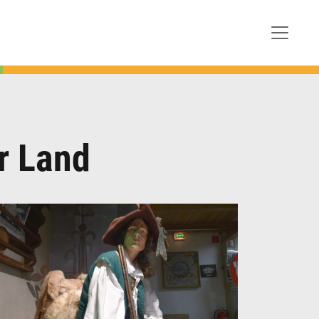
Verbrechen zur Last gelegt…
Mehr zum "Bayerischen Hiasl"
r Land
Beschreibung schließen
Ab 1731 entstand der barocke Sakralbau der
Wallfahrtskirche Unseres Herren Ruhe.
Fresken von Cosmas Damian Asam und
Matthäus Günther sowie der Stuck von Franz
Xaver, Johann Michael und Simpert