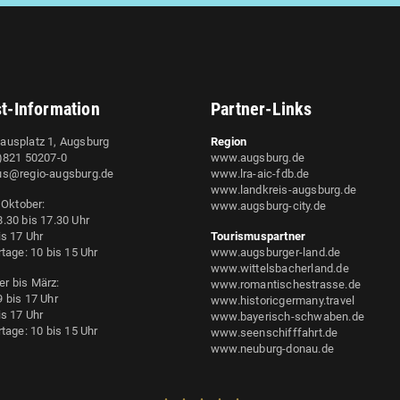
st-Information
Partner-Links
ausplatz 1, Augsburg
Region
0)821 50207-0
www.augsburg.de
us@regio-augsburg.de
www.lra-aic-fdb.de
www.landkreis-augsburg.de
s Oktober:
www.augsburg-city.de
.30 bis 17.30 Uhr
is 17 Uhr
Tourismuspartner
rtage: 10 bis 15 Uhr
www.augsburger-land.de
www.wittelsbacherland.de
r bis März:
www.romantischestrasse.de
 bis 17 Uhr
www.historicgermany.travel
is 17 Uhr
www.bayerisch-schwaben.de
rtage: 10 bis 15 Uhr
www.seenschifffahrt.de
www.neuburg-donau.de