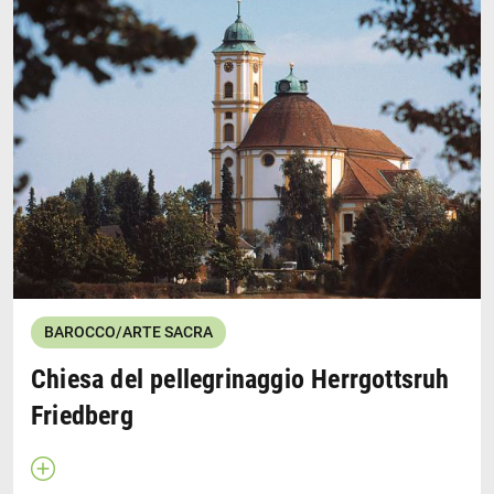
L’antica Chiesa gotica Maria Kappel è stata ricostruita
nel XVIII secolo. L'interno è stato progettato e
completato nel 1756 con gli stucchi di Franz Xaver
Scmuzer e con gli affreschi di Martin Kuhn in stile
rococò. La Chiesa ospita anche una cappella nella
cripta e alcuni epitaffi dei Fugger. Sull'arco del
presbiterio è visibile lo stemma dei Fugger.
Wikipedia
BAROCCO/ARTE SACRA
Chiesa del pellegrinaggio Herrgottsruh
Friedberg
Apri descrizione
Chiudi descrizione