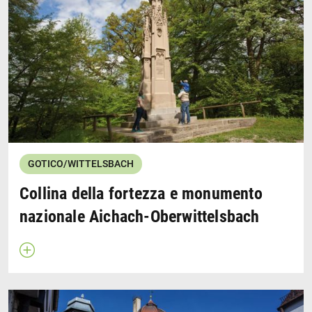
La piazza della città è il centro storico dell'antico
ducato bavarese di Aichach ed è menzionato per la
prima volta nel 1120. La strada principale si estende tra
due porte cittadine in stile gotico, la porta superiore e
quella inferiore. Il punto focale del centro storico è il
municipio barocco. Da vedere anche la chiesa
parrocchiale dell'Assunta e la chiesa dell’ospedale dello
Spirito Santo.
Wikipedia
Stadt Aichach
GOTICO/WITTELSBACH
Collina della fortezza e monumento
nazionale Aichach-Oberwittelsbach
Apri descrizione
Chiudi descrizione