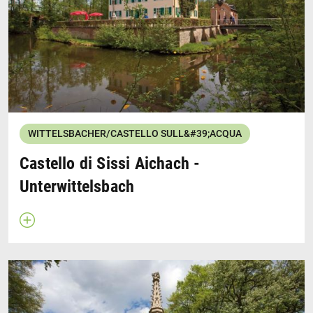
pellegrinaggi, fu costruita sul sito del castello della
famiglia Wittelsbach, distrutto dopo l'omicidio di un re
nel 1209. Sulla piazza del castello si trovano i resti
delle mura della fortezza.
Wikipedia
WITTELSBACHER/CASTELLO SULL&#39;ACQUA
Castello di Sissi Aichach -
Unterwittelsbach
Apri descrizione
Chiudi descrizione