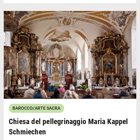
Una immagine di Maria, che i soldati svedesi
danneggiarono e gettarono via nel 1632, fu trovata da
un pastore del villaggio che la mise in un pero cavo.
Questa immagine di "Nostra Signora nel Pero" ha
motivato la costruzione della Chiesa Maria Birnbaum,
che è stata eretta a Sielenbach dal 1661 al 1668. È una
delle creazioni più originali del barocco bavarese.
Alcuni resti del pero sono visibili sull'altare maggiore.
Wikipedia
Wallfahrtskirche Maria Birnbaum
BAROCCO/ARTE SACRA
Chiesa del pellegrinaggio Maria Kappel
Schmiechen