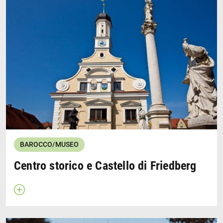
Signore è stata costruita nel 1731. L'interno è decorato
con affreschi di Tomas Damian Adam e Matthaus
Günther e con stucchi di Franz Xaver, Johann Michael e
Simpert Feichtmayr. Una delle creazioni più belle del
barocco bavarese. La chiesa prende il nome
dall'immagine miracolosa di Cristo che riposa, scolpita
intorno al 1496.
Wikipedia
Wallfahrtskirche Herrgottsruh
BAROCCO/MUSEO
Centro storico e Castello di Friedberg
Apri descrizione
Chiudi descrizione