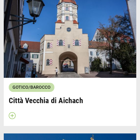
Ludovico II detto "il severo" iniziò la costruzione del
castello dei Wittelsbacher nel 1257. Il Duca Bavarese
fondò la città nel 1264. Il centro storico ha conservato
le sue strade rettangolari, le "Wittelsbachian". Da vedere
il castello in stile rinascimentale, il municipio barocco, i
resti della fortificazione e tre chiese mete di
pellegrinaggio.
Wikipedia
Stadt Friedberg
Website
GOTICO/BAROCCO
Città Vecchia di Aichach
Apri descrizione
Chiudi descrizione
L'edificio della chiesa barocca del Riposo di Nostro