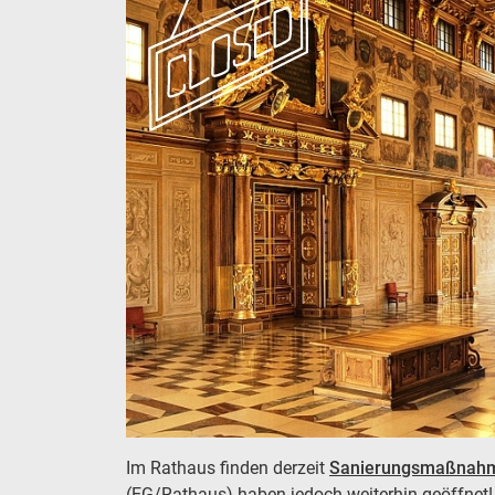
Im Rathaus finden derzeit
Sanierungsmaßnah
(EG/Rathaus) haben jedoch weiterhin geöffnet!