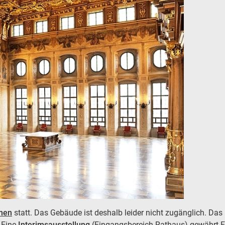
men
statt. Das Gebäude ist deshalb leider nicht zugänglich. Da
 Eine
Interimsausstellung
(Eingangsbereich Rathaus) gewährt Ein