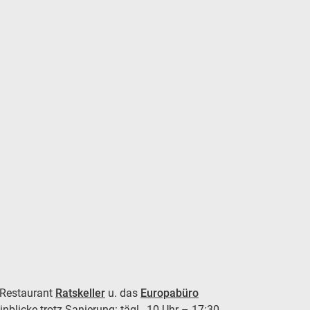
s Restaurant
Ratskeller
u. das
Europabüro
blicke trotz Sanierung: tägl., 10 Uhr – 17:30