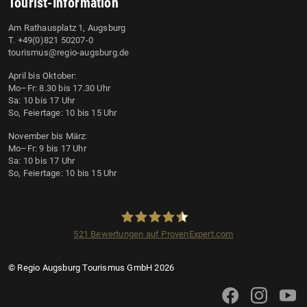
Tourist-Information
Am Rathausplatz 1, Augsburg
T. +49(0)821 50207-0
tourismus@regio-augsburg.de
April bis Oktober:
Mo–Fr: 8.30 bis 17.30 Uhr
Sa: 10 bis 17 Uhr
So, Feiertage: 10 bis 15 Uhr
November bis März:
Mo–Fr: 9 bis 17 Uhr
Sa: 10 bis 17 Uhr
So, Feiertage: 10 bis 15 Uhr
521
Bewertungen auf ProvenExpert.com
Regio Augsburg Tourismus GmbH
© Regio Augsburg Tourismus GmbH 2026
Augsburg Tourismus 
Augsburg Tour
Augsbu