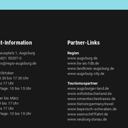
st-Information
Partner-Links
ausplatz 1, Augsburg
Region
0)821 50207-0
www.augsburg.de
us@regio-augsburg.de
www.lra-aic-fdb.de
www.landkreis-augsburg.de
s Oktober:
www.augsburg-city.de
.30 bis 17.30 Uhr
is 17 Uhr
Tourismuspartner
rtage: 10 bis 15 Uhr
www.augsburger-land.de
www.wittelsbacherland.de
r bis März:
www.romantischestrasse.de
 bis 17 Uhr
www.historicgermany.travel
is 17 Uhr
www.bayerisch-schwaben.de
rtage: 10 bis 15 Uhr
www.seenschifffahrt.de
www.neuburg-donau.de