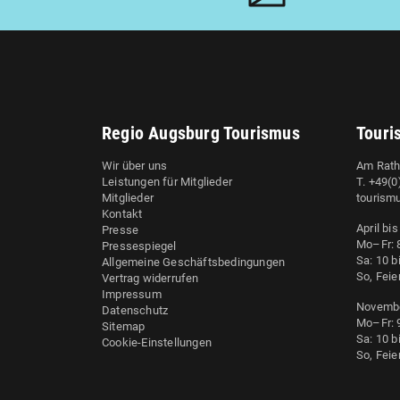
Regio Augsburg Tourismus
Touri
Wir über uns
Am Rath
Leistungen für Mitglieder
T. +49(
Mitglieder
tourism
Kontakt
April bi
Presse
Mo–Fr: 8
Pressespiegel
Sa: 10 b
Allgemeine Geschäftsbedingungen
So, Feie
Vertrag widerrufen
Impressum
Novembe
Datenschutz
Mo–Fr: 9
Sitemap
Sa: 10 b
Cookie-Einstellungen
So, Feie