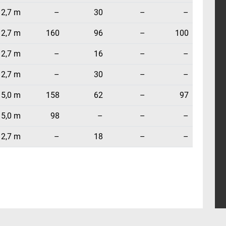
2,7 m
–
30
–
–
2,7 m
160
96
–
100
2,7 m
–
16
–
–
2,7 m
–
30
–
–
5,0 m
158
62
–
97
5,0 m
98
–
–
–
2,7 m
–
18
–
–