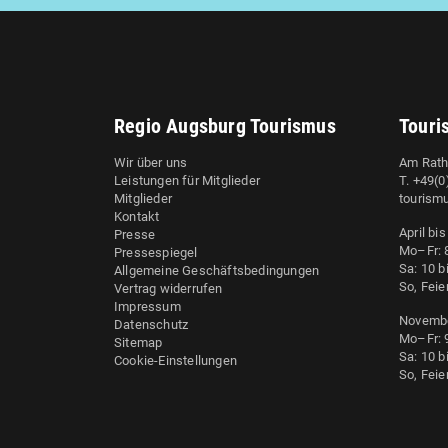
Regio Augsburg Tourismus
Touri
Wir über uns
Am Rath
Leistungen für Mitglieder
T. +49(
Mitglieder
tourism
Kontakt
April bi
Presse
Mo–Fr: 8
Pressespiegel
Sa: 10 b
Allgemeine Geschäftsbedingungen
So, Feie
Vertrag widerrufen
Impressum
Novembe
Datenschutz
Mo–Fr: 9
Sitemap
Sa: 10 b
Cookie-Einstellungen
So, Feie