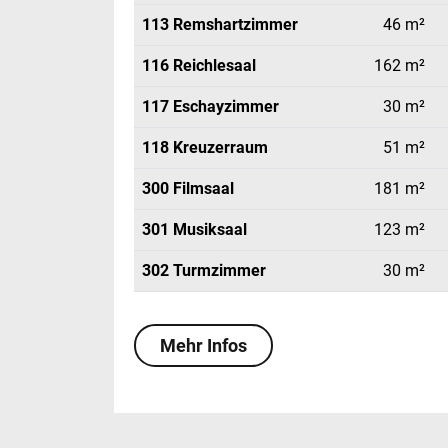
113 Remshartzimmer
46 m²
116 Reichlesaal
162 m²
117 Eschayzimmer
30 m²
118 Kreuzerraum
51 m²
300 Filmsaal
181 m²
301 Musiksaal
123 m²
302 Turmzimmer
30 m²
Mehr Infos