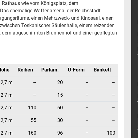
m Rathaus wie vom Königsplatz, dem
. Das ehemalige Waffenarsenal der Reichsstadt
 Tagungsräume, einen Mehrzweck- und Kinosaal, einen
zwischen Toskanischer Säulenhalle, einem reizenden
ty), dem abgeschirmten Brunnenhof und einer gepflegten
Höhe
Reihen
Parlam.
U-Form
Bankett
2,7 m
–
20
–
–
2,7 m
–
15
–
–
2,7 m
110
60
–
–
2,7 m
55
30
–
–
2,7 m
160
96
–
100