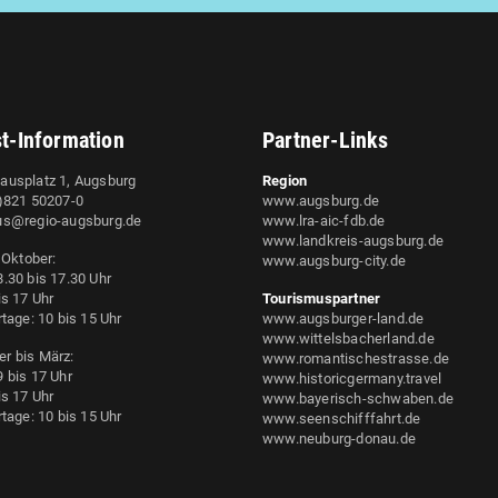
st-Information
Partner-Links
ausplatz 1, Augsburg
Region
0)821 50207-0
www.augsburg.de
us@regio-augsburg.de
www.lra-aic-fdb.de
www.landkreis-augsburg.de
s Oktober:
www.augsburg-city.de
.30 bis 17.30 Uhr
is 17 Uhr
Tourismuspartner
rtage: 10 bis 15 Uhr
www.augsburger-land.de
www.wittelsbacherland.de
r bis März:
www.romantischestrasse.de
 bis 17 Uhr
www.historicgermany.travel
is 17 Uhr
www.bayerisch-schwaben.de
rtage: 10 bis 15 Uhr
www.seenschifffahrt.de
www.neuburg-donau.de