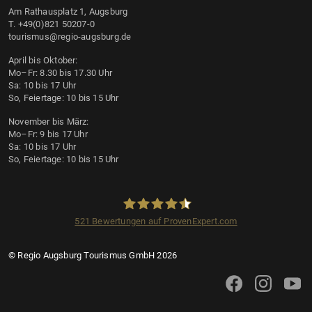
Am Rathausplatz 1, Augsburg
T. +49(0)821 50207-0
tourismus@regio-augsburg.de
April bis Oktober:
Mo–Fr: 8.30 bis 17.30 Uhr
Sa: 10 bis 17 Uhr
So, Feiertage: 10 bis 15 Uhr
November bis März:
Mo–Fr: 9 bis 17 Uhr
Sa: 10 bis 17 Uhr
So, Feiertage: 10 bis 15 Uhr
521
Bewertungen auf ProvenExpert.com
Regio Augsburg Tourismus GmbH
© Regio Augsburg Tourismus GmbH 2026
Augsburg Tourismus 
Augsburg Tour
Augsbu