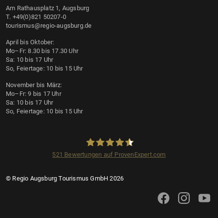
Am Rathausplatz 1, Augsburg
T. +49(0)821 50207-0
tourismus@regio-augsburg.de
April bis Oktober:
Mo–Fr: 8.30 bis 17.30 Uhr
Sa: 10 bis 17 Uhr
So, Feiertage: 10 bis 15 Uhr
November bis März:
Mo–Fr: 9 bis 17 Uhr
Sa: 10 bis 17 Uhr
So, Feiertage: 10 bis 15 Uhr
521
Bewertungen auf ProvenExpert.com
Regio Augsburg Tourismus GmbH
© Regio Augsburg Tourismus GmbH 2026
Augsburg Tourismus 
Augsburg Tour
Augsbu