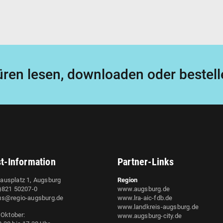
ren lesen, downloaden oder bestell
st-Information
Partner-Links
ausplatz 1, Augsburg
Region
0)821 50207-0
www.augsburg.de
us@regio-augsburg.de
www.lra-aic-fdb.de
www.landkreis-augsburg.de
s Oktober:
www.augsburg-city.de