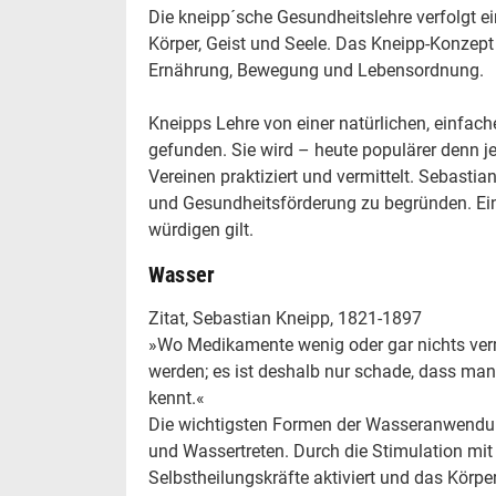
Die kneipp´sche Gesundheitslehre verfolgt e
Körper, Geist und Seele. Das Kneipp-Konzept 
Ernährung, Bewegung und Lebensordnung.
Kneipps Lehre von einer natürlichen, einfac
gefunden. Sie wird – heute populärer denn j
Vereinen praktiziert und vermittelt. Sebastia
und Gesundheitsförderung zu begründen. Ein
würdigen gilt.
Wasser
Zitat, Sebastian Kneipp, 1821-1897
»Wo Medikamente wenig oder gar nichts verm
werden; es ist deshalb nur schade, dass m
kennt.«
Die wichtigsten Formen der Wasseranwendun
und Wassertreten. Durch die Stimulation m
Selbstheilungskräfte aktiviert und das Körpe