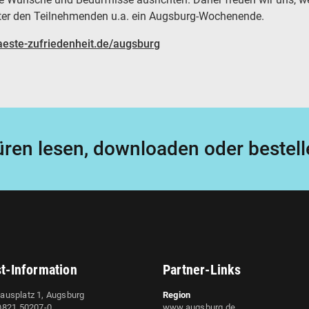
nter den Teilnehmenden u.a. ein Augsburg-Wochenende.
este-zufriedenheit.de/augsburg
ren lesen, downloaden oder bestell
st-Information
Partner-Links
ausplatz 1, Augsburg
Region
0)821 50207-0
www.augsburg.de