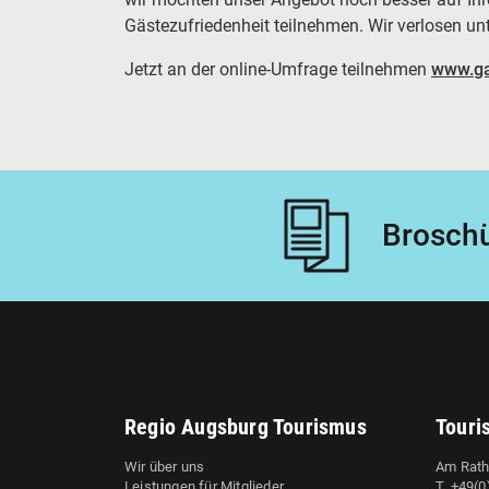
Gästezufriedenheit teilnehmen. Wir verlosen u
Jetzt an der online-Umfrage teilnehmen
www.ga
Broschü
Regio Augsburg Tourismus
Touri
Wir über uns
Am Rath
Leistungen für Mitglieder
T. +49(