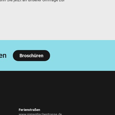
en
Broschüren
Ferienstraßen
www.romantischestrasse.de