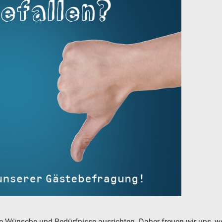
e Wünsche und Bedürfnisse ausrichten. Daher freuen wir uns, we