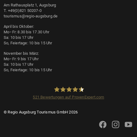
Am Rathausplatz 1, Augsburg
T. +49(0)821 50207-0
tourismus@regio-augsburg.de
April bis Oktober:
Mo–Fr: 8.30 bis 17.30 Uhr
Sa: 10 bis 17 Uhr
So, Feiertage: 10 bis 15 Uhr
November bis März:
Mo–Fr: 9 bis 17 Uhr
Sa: 10 bis 17 Uhr
So, Feiertage: 10 bis 15 Uhr
521
Bewertungen auf ProvenExpert.com
Regio Augsburg Tourismus GmbH
© Regio Augsburg Tourismus GmbH 2026
Augsburg Tourismus 
Augsburg Tour
Augsbu