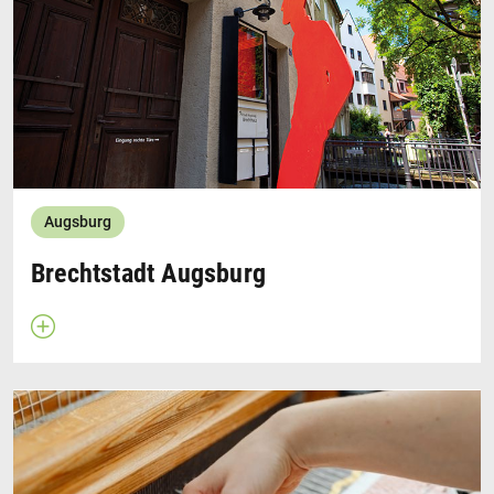
Weber klapperten in der Altstadt. Augsburg wurde
später (Industriezeitalter) zum europaweit bedeutenden
Textilstandort. Der Textilpfad verdeutlicht Augsburgs
spannende Industriegeschichte. Der Weg durch das
„Textilviertel“ erläutert auf 13 Info-Tafeln die
Entstehung des Quartiers, die Bedeutung und die
Funktion der Anlagen.
Der
Textilpfad
Augsburg
Textilpfad
Broschüre
Brechtstadt Augsburg
Beschreibung öffnen
Schließen